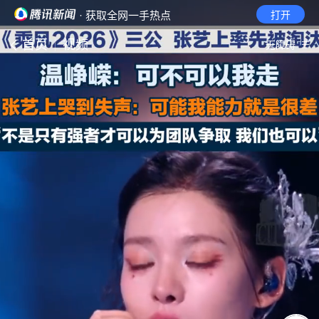
· 获取全网一手热点
打开
首页
视频
无障碍