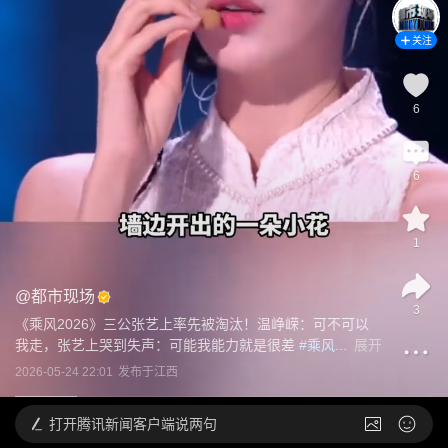
关注
6
6
1
@
都市现场
3
《乘风2026》三公张艺上率先被淘汰！温峥嵘：可不可以
我走，张艺上哭到失声：可能我能力就是很差
 #乘风...
展开
2026-05-24 22:01
发布于
江西
打开
腾讯新闻客户端说两句