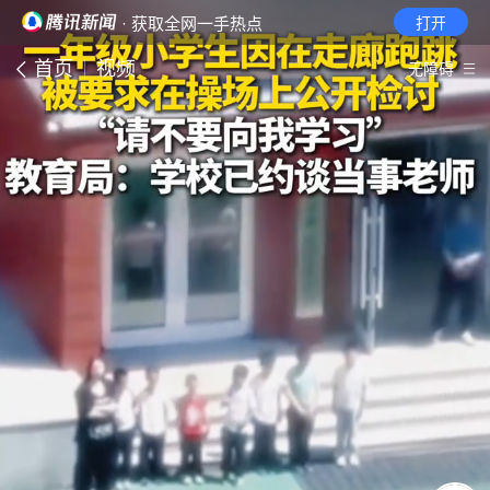
· 获取全网一手热点
打开
首页
视频
无障碍