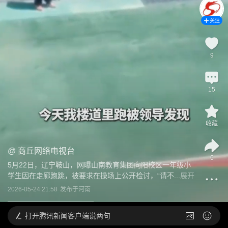
关注
9
15
收藏
@
商丘网络电视台
6
5月22日，辽宁鞍山，网曝山南教育集团向阳校区一年级小
学生因在走廊跑跳，被要求在操场上公开检讨，“请不...
展开
2026-05-24 21:58
发布于
河南
打开
腾讯新闻客户端说两句