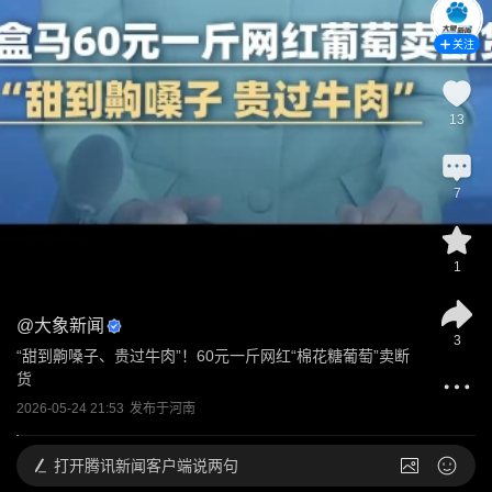
关注
13
7
1
@
大象新闻
3
“甜到齁嗓子、贵过牛肉”！60元一斤网红“棉花糖葡萄”卖断
货
2026-05-24 21:53
发布于
河南
打开
腾讯新闻客户端说两句