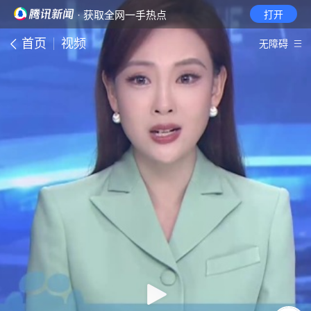
· 获取全网一手热点
打开
首页
视频
无障碍