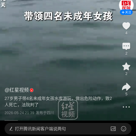
关注
4
2
2
@
红星视频
5
27岁男子带4名未成年女孩水库游玩，做出危险动作，致2
人死亡，法院判了
2026-05-24 21:39
发布于
四川
打开
腾讯新闻客户端说两句