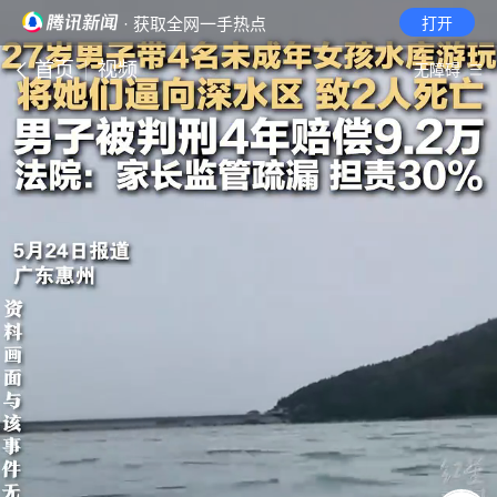
· 获取全网一手热点
打开
首页
视频
无障碍