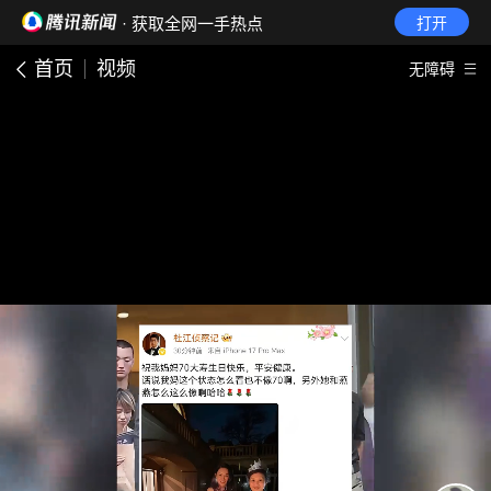
· 获取全网一手热点
打开
首页
视频
无障碍