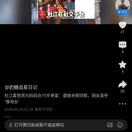
关注
27
4
4
@
奶糖追星日记
55
杜江霍思燕为妈妈办70岁寿宴：婆媳亲密同框，网友直呼
“像母女”
2026-05-24 21:39
发布于
河北
打开
腾讯新闻客户端说两句