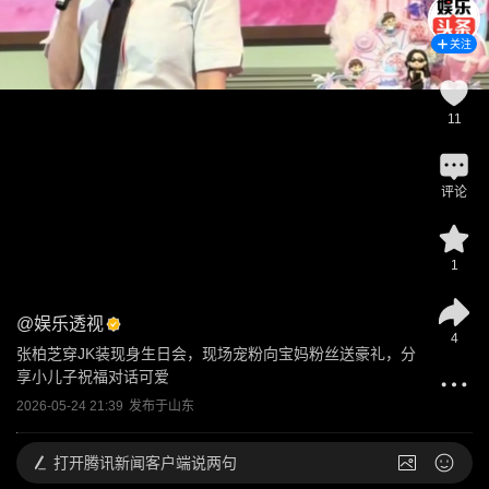
关注
11
评论
1
@
娱乐透视
4
张柏芝穿JK装现身生日会，现场宠粉向宝妈粉丝送豪礼，分
享小儿子祝福对话可爱
2026-05-24 21:39
发布于
山东
打开
腾讯新闻客户端说两句