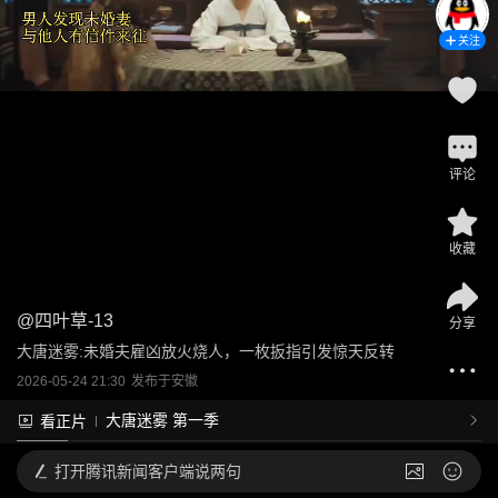
关注
评论
收藏
@
四叶草-13
分享
大唐迷雾:未婚夫雇凶放火烧人，一枚扳指引发惊天反转
2026-05-24 21:30
发布于
安徽
大唐迷雾 第一季
看正片
打开
腾讯新闻客户端说两句