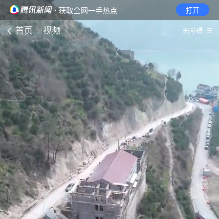
· 获取全网一手热点
打开
首页
视频
无障碍