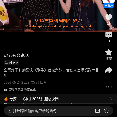
关注
11
11
@
老歌会说话
收藏
AI章节
全网炸了！庾澄庆《歌手》首轮淘汰，合伙人当场怒怼节目
组
1
2026-05-24 21:28
发布于
山东
该视频包含历史画面
《歌手2026》迎总决赛
专题
打开
腾讯新闻客户端说两句