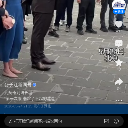
关注
497
12
43
@
长江新闻号
34
武契奇到访长城 

“第一次来 非常了不起的建造！”
2026-05-24 21:25
发布于
湖北
打开
腾讯新闻客户端说两句