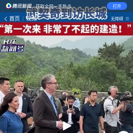
· 获取全网一手热点
打开
首页
视频
无障碍