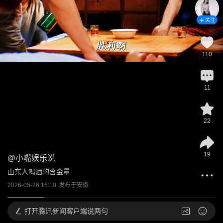
关注
110
11
22
19
@
小嘴娱乐说
山东人喝酒的含金量
2026-05-26 16:10
发布于
安徽
打开
腾讯新闻客户端说两句