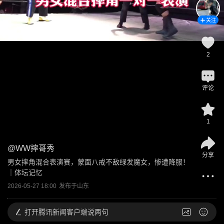
关注
2
评论
1
@
WW摔哥秀
分享
男女摔角混合表演赛，蒙面八戒不敌绿发魔女，惨遭降服！
｜体坛记忆
2026-05-27 18:00
发布于
山东
打开
腾讯新闻客户端说两句