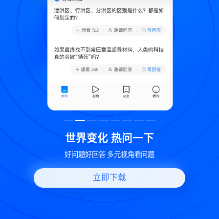
致
世界变化 热问一下
好问题好回答 多元视角看问题
立即下载