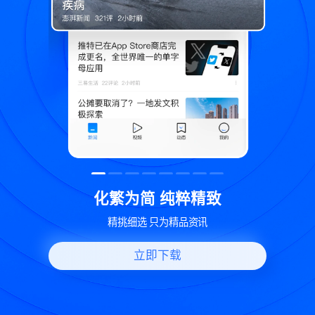
粹精致
世界变化 热问一下
品资讯
好问题好回答 多元视角看问题
立即下载