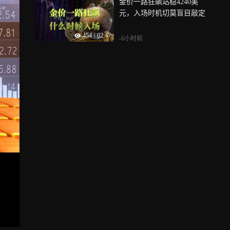
金价一路狂飙站稳4240美
元，入场时机切莫盲目敲定
454
|
02:47
-6小时前