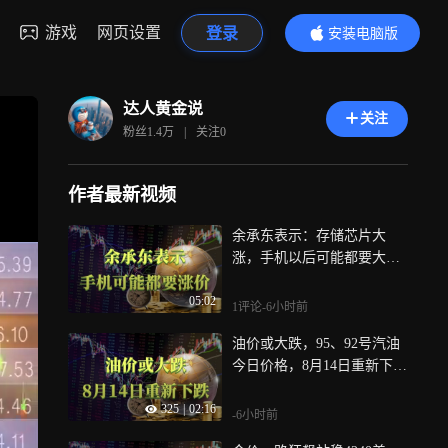
游戏
网页设置
登录
安装电脑版
内容更精彩
达人黄金说
关注
粉丝
1.4万
|
关注
0
作者最新视频
余承东表示：存储芯片大
涨，手机以后可能都要大规
模涨价了！
05:02
1评论
-6小时前
油价或大跌，95、92号汽油
今日价格，8月14日重新下跌
中
325
|
02:16
-6小时前