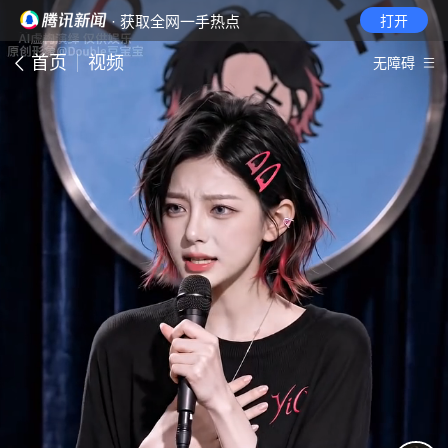
· 获取全网一手热点
打开
首页
视频
无障碍