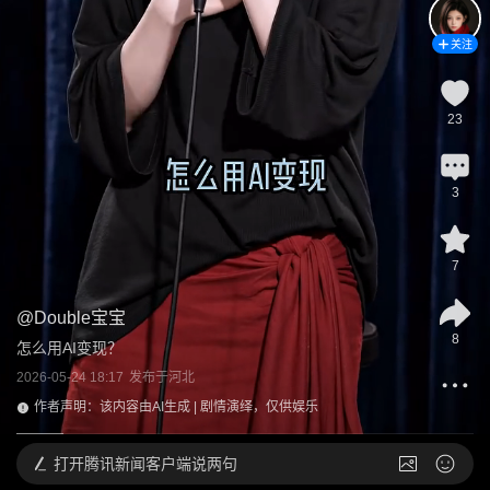
关注
23
3
7
@
Double宝宝
8
怎么用AI变现？
2026-05-24 18:17
发布于
河北
作者声明：该内容由AI生成 | 剧情演绎，仅供娱乐
打开
腾讯新闻客户端说两句