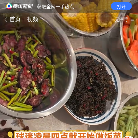
· 获取全网一手热点
打开
首页
视频
无障碍