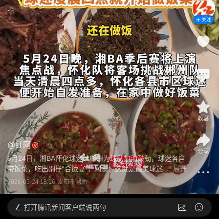
关注
4
评论
收藏
@
红网
分享
5月24日，湘BA怀化球迷赴郴州为球队加油鼓劲，球迷各自
带饭菜，吃出别样“合拢宴”，网友：这就是最美球迷...
展开
2026-05-24 18:16
发布于
湖南
打开
腾讯新闻客户端说两句