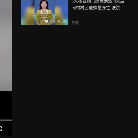
5人私自摘马蜂窝泡酒 8天后
处工作指引》出台，戳长视
同村村民遭蜂蜇身亡 法院判
频，看崇左当地政府如何“新
五人担责30%
官理旧账”，根据“工作指引”
459
|
01:01
打开这个矛盾死结
昨天