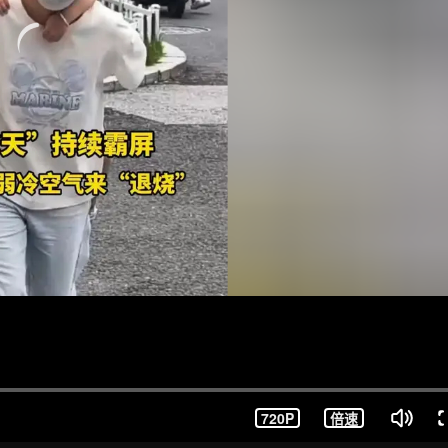
720P
倍速