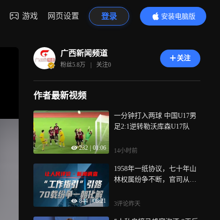
游戏
网页设置
登录
安装电脑版
内容更精彩
广西新闻频道
关注
粉丝
5.8万
|
关注
0
作者最新视频
一分钟打入两球 中国U17男
足2:1逆转勒沃库森U17队
232
|
01:06
14小时前
1958年一纸协议，七十年山
林权属纷争不断，官司从基
层打到高院，一地判决刚
844
|
08:21
下，另一地争议又起，今
3评论
昨天
年，《广西山林权属纠纷调