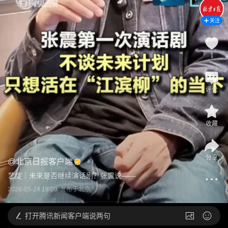
关注
1
评论
收藏
分享
@
北京日报客户端
艺绽｜未来是否继续演话剧？张震说——
2026-05-24 18:09
发布于
北京
打开
腾讯新闻客户端说两句