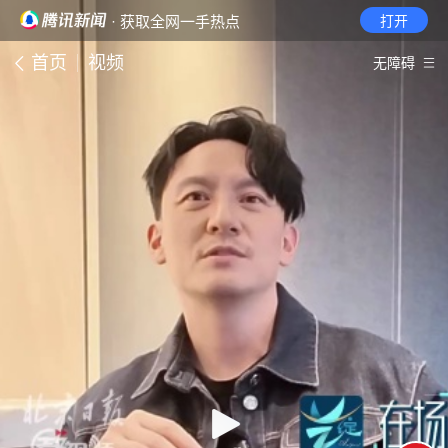
· 获取全网一手热点
打开
首页
视频
无障碍