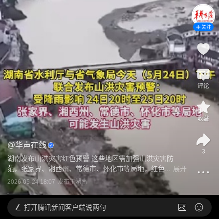
关注
评论
收藏
@
华声在线
3
湖南发布山洪灾害红色预警 这些地区需加强山洪灾害防
范，张家界、湘西州、常德市、怀化市等局地，红色...
展开
2026-05-24 18:07
发布于
湖南
打开
腾讯新闻客户端说两句