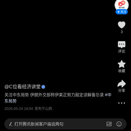
关注
3
评论
收藏
@
C位看经济讲堂
分享
关注中东局势 伊朗外交部称伊美正努力敲定谅解备忘录
 #
中
东局势
2026-05-24 18:04
发布于
山西
打开
腾讯新闻客户端说两句