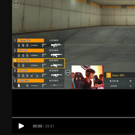
00:00
/
29:51