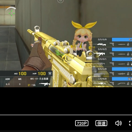
720P
倍速