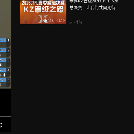
恭喜KZ晋级2026CFPL S28
总决赛！让我们共同期待他
们在首次总决赛中的表现吧
118
|
01:19
6小时前