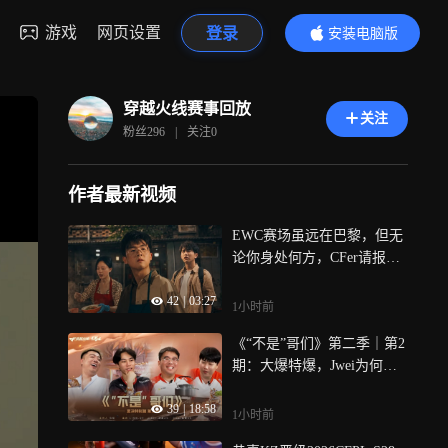
游戏
网页设置
登录
安装电脑版
内容更精彩
穿越火线赛事回放
关注
粉丝
296
|
关注
0
作者最新视频
EWC赛场虽远在巴黎，但无
论你身处何方，CFer请报
点！让我们一起为CNCF加
42
|
03:27
油！
1小时前
《“不是”哥们》第二季｜第2
期：大爆特爆，Jwei为何下
跪？比赛当中忘战术？三位
39
|
18:58
选手对总决赛的预测谁将获
1小时前
胜？