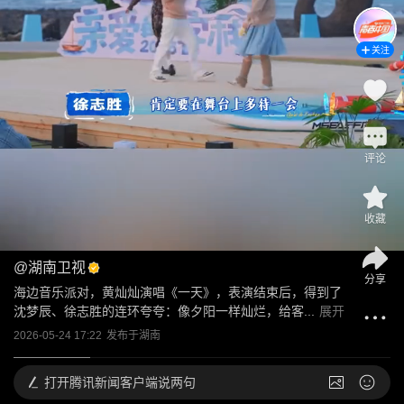
关注
评论
收藏
@
湖南卫视
分享
海边音乐派对，黄灿灿演唱《一天》，表演结束后，得到了
沈梦辰、徐志胜的连环夸夸：像夕阳一样灿烂，给客...
展开
2026-05-24 17:22
发布于
湖南
打开
腾讯新闻客户端说两句