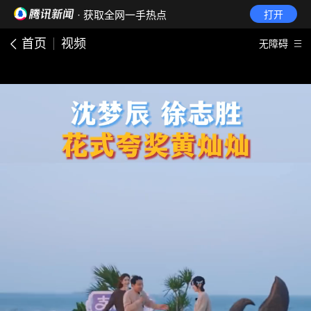
· 获取全网一手热点
打开
首页
视频
无障碍