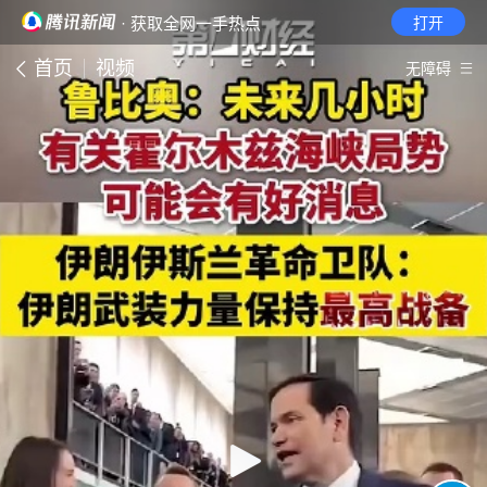
· 获取全网一手热点
打开
首页
视频
无障碍