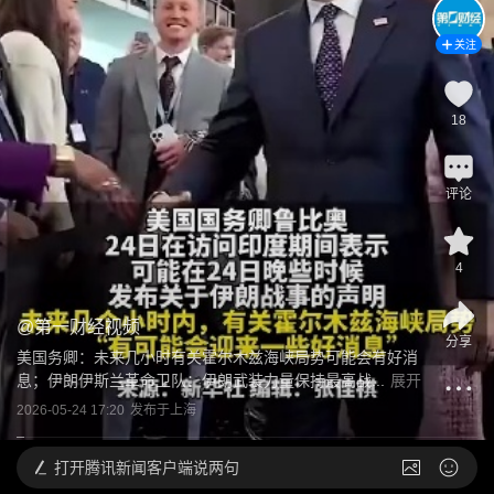
关注
18
评论
4
@
第一财经视频
分享
美国务卿：未来几小时有关霍尔木兹海峡局势可能会有好消
息；伊朗伊斯兰革命卫队：伊朗武装力量保持最高战...
展开
2026-05-24 17:20
发布于
上海
打开
腾讯新闻客户端说两句