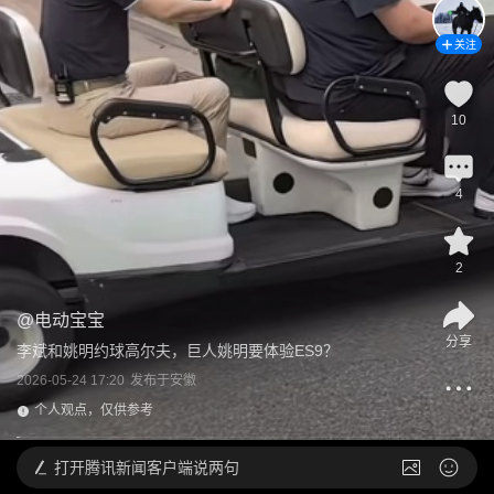
关注
10
4
2
@
电动宝宝
分享
李斌和姚明约球高尔夫，巨人姚明要体验ES9？
2026-05-24 17:20
发布于
安徽
个人观点，仅供参考
打开
腾讯新闻客户端说两句