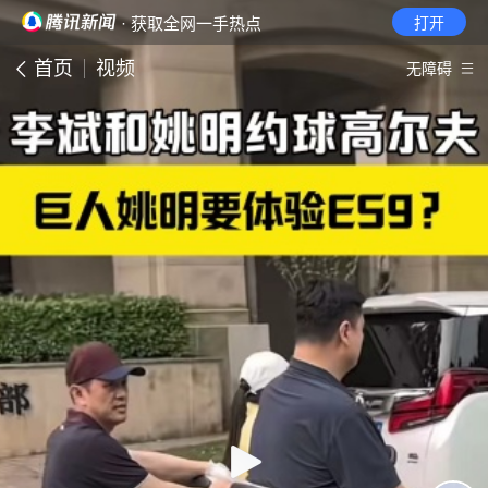
· 获取全网一手热点
打开
首页
视频
无障碍