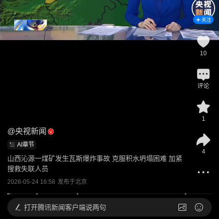
关注
10
评论
1
@
央视新闻
AI章节
4
山西沁源一煤矿发生瓦斯爆炸事故 克服积水坍塌困难 加紧
搜救失联人员
2026-05-24 16:58
发布于
北京
打开
腾讯新闻客户端说两句