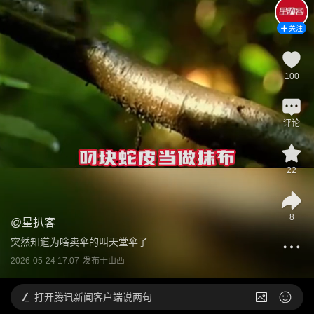
关注
100
评论
22
8
@
星扒客
突然知道为啥卖伞的叫天堂伞了
2026-05-24 17:07
发布于
山西
打开
腾讯新闻客户端说两句