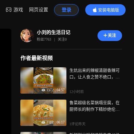
游戏
网页设置
登录
安装电脑版
内容更精彩
小刘的生活日记
关注
粉丝
7763
|
关注
0
作者最新视频
生炕出来的辣椒清甜香辣可
口，让人食之赞不绝口，堪
称一绝
1572
|
04:57
12小时前
鲁菜超级名菜锅塌豆腐，在
厨师长的制作下精妙绝伦无
与伦比
1182
|
06:17
1评论
昨天