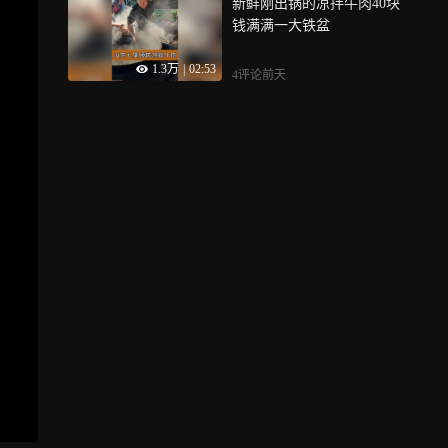
新鲜刚出锅的凉拌牛肉40块
钱满满一大铁盆
1.3万
|
02:53
4评论
前天