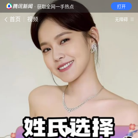
· 获取全网一手热点
打开
首页
视频
无障碍