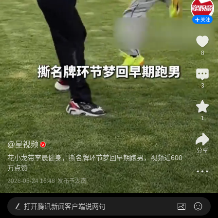
关注
8
3
1
@
星视频
分享
花小龙带李晨健身，撕名牌环节梦回早期跑男，视频近600
万点赞
2026-05-24 16:48
发布于
湖南
打开
腾讯新闻客户端说两句