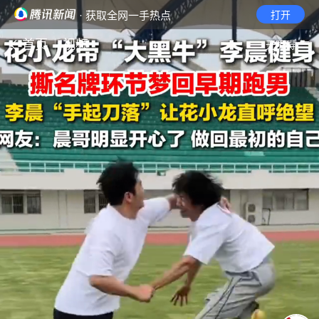
· 获取全网一手热点
打开
首页
视频
无障碍