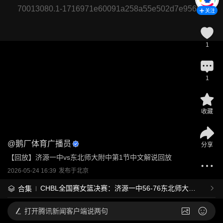
70013080.1-1716971e60091a258a55e502d7e95658
关注
1
1
收藏
@
鹅厂体育广播员
分享
【回放】济源一中vs东北师大附中第1节中文解说回放
2026-05-24 16:39
发布于
北京
CHBL全国赛女篮决赛：济源一中56-76东北师大附
合集
中
打开
腾讯新闻客户端说两句