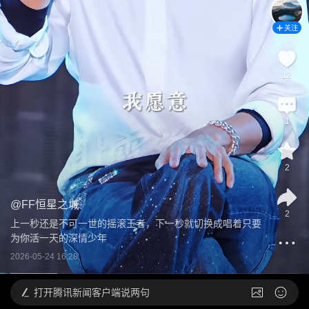
关注
12
1
2
@
FF恒星之城
2
上一秒还是不可一世的摇滚王者，下一秒就切换成唱着只要
为你活一天的深情少年
2026-05-24 16:28
打开
腾讯新闻客户端说两句