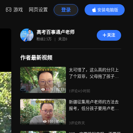
游戏
网页设置
登录
安装电脑版
内容更精彩
高考百事通卢老师
关注
粉丝
2.5万
|
关注
0
作者最新视频
太可惜了，这么高的分只上
了个双非，父母拖了孩子的
后腿
1176
|
02:13
1评论
4小时前
新疆征集用卢老师的方法去
报考，低分孩子要用卢老师
的思路去规划
910
|
05:05
3评论
昨天