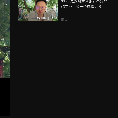
985一定要跳起来报，不要死
磕专业，多一个选择，多一
条路，多一次机会
1065
|
03:18
前天