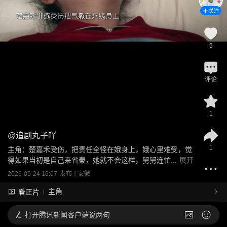
关注
5
评论
1
@
追剧丸子吖
1
主角：楚嘉禾受伤，把责任全怪在娥身上，娥心里难受，觉
得如果当初是自己来省秦，她就不会这样，舅舅连忙...
展开
2026-05-24 16:07
发布于
安徽
主角
看正片
打开
腾讯新闻客户端说两句