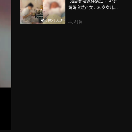
“短剧都没这样演过”，47岁
妈妈突然产女，26岁女儿震
惊了：全家都以为长胖
3105
|
00:34
-7小时前