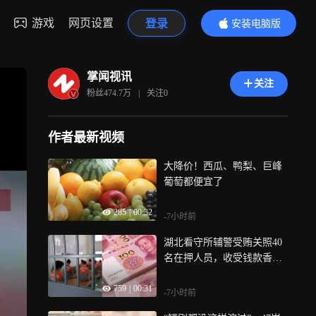
游戏
网页设置
登录
安装电脑版
内容更精彩
掌闻视讯
关注
粉丝
474.7万
|
关注
0
作者最新视频
大降价！西瓜、鸭梨、巨峰
葡萄都便宜了
285
|
00:32
-7小时前
湖北看守所辅警受贿关照40
名在押人员，收受钱款香烟
获刑
759
|
00:31
-7小时前