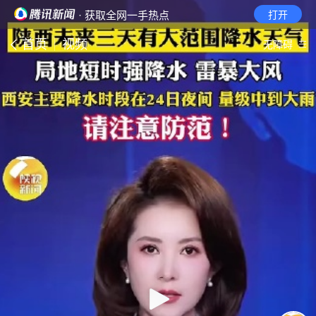
· 获取全网一手热点
打开
首页
视频
无障碍