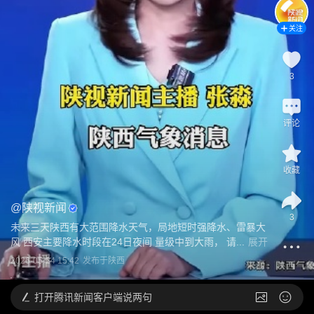
关注
3
评论
收藏
@
陕视新闻
3
未来三天陕西有大范围降水天气，局地短时强降水、雷暴大
风 西安主要降水时段在24日夜间 量级中到大雨， 请...
展开
2026-05-24 15:42
发布于
陕西
打开
腾讯新闻客户端说两句