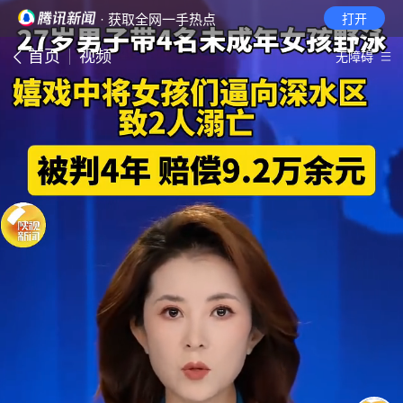
· 获取全网一手热点
打开
首页
视频
无障碍