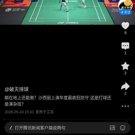
关注
9
1
2
@
破灭排球
2
躺在地上还能救？沙西丽上演年度最疯狂防守 这是打球还
是演杂技？
2026-05-24 15:41
发布于
江苏
打开
腾讯新闻客户端说两句