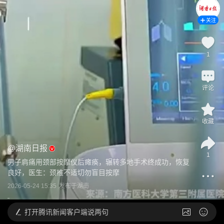
关注
1
评论
收藏
@
湖南日报
1
男子肩痛用颈部按摩仪后瘫痪，辗转多地手术终成功，恢复
良好，医生：颈椎不适切勿盲目按摩
2026-05-24 15:35
发布于
湖南
打开
腾讯新闻客户端说两句