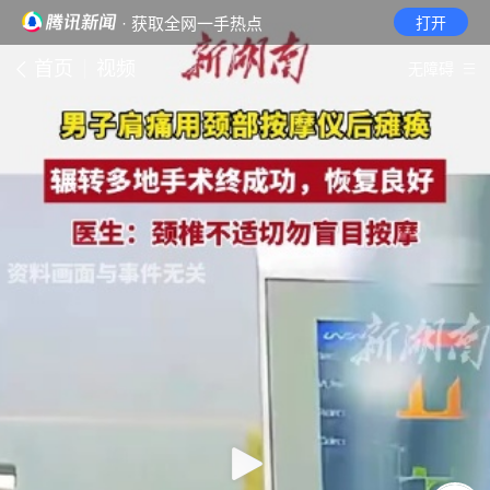
· 获取全网一手热点
打开
首页
视频
无障碍