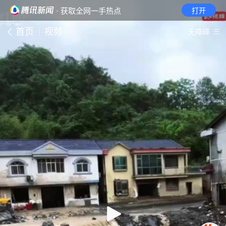
· 获取全网一手热点
打开
首页
视频
无障碍