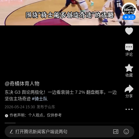
关注
评论
收藏
@
奇橘体育人物
东决 G3 舆论两极化！一边看衰骑士 7.2% 翻盘概率，一边
分享
坚信主场奇迹
 #
骑士队
2026-05-24 15:30
发布于
山东
作者声明：个人观点，仅供参考
打开
腾讯新闻客户端说两句