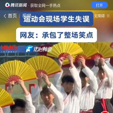
· 获取全网一手热点
打开
首页
视频
无障碍