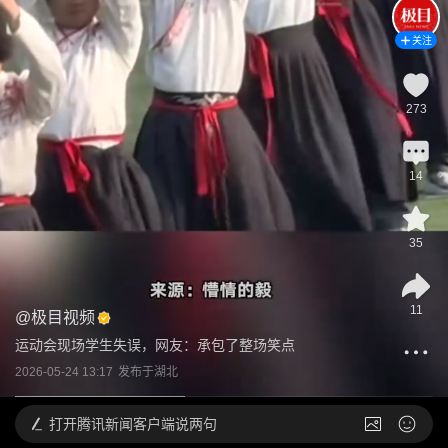
关注
273
14
35
11
@
极目视频
运动会现场学生失误，网友：承包了整场笑点
2026-05-24 13:17
发布于
湖北
打开
腾讯新闻客户端说两句