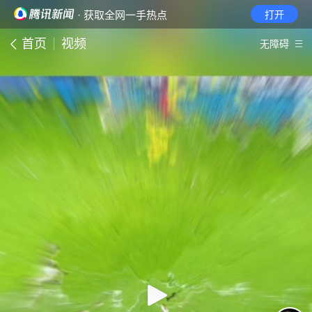
· 获取全网一手热点
打开
首页
视频
无障碍