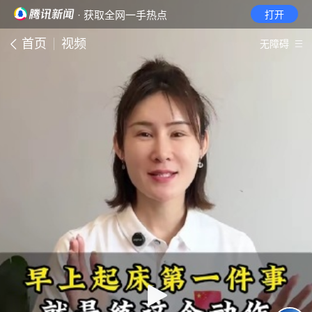
· 获取全网一手热点
打开
首页
视频
无障碍