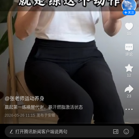
关注
10
评论
12
23
@
张老师运动养身
晨起第一练唤醒代谢，暴汗燃脂激活状态
2026-05-26 11:15
发布于
安徽
打开
腾讯新闻客户端说两句