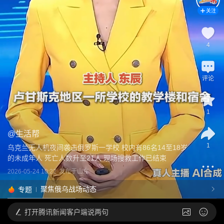
关注
4
评论
1
@
生活帮
1
乌克兰无人机夜间袭击俄罗斯一学校 校内有86名14至18岁
的未成年人 死亡人数升至21人 现场搜救工作已结束
2026-05-24 10:22
发布于
山东
聚焦俄乌战场动态
专题
打开
腾讯新闻客户端说两句