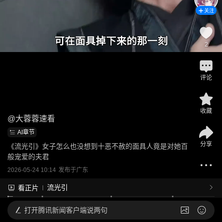
关注
2
评论
收藏
@
大蓉蓉速看
AI章节
分享
《流光引》女子怎么也没想到十恶不赦的面具人竟是对她百
般宠爱的夫君
2026-05-24 10:14
发布于
广东
流光引
看正片
打开
腾讯新闻客户端说两句