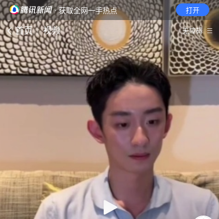
· 获取全网一手热点
打开
首页
视频
无障碍