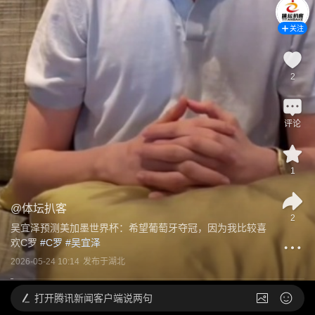
关注
2
评论
1
@
体坛扒客
2
吴宜泽预测美加墨世界杯：希望葡萄牙夺冠，因为我比较喜
欢C罗
 #
C罗
 #
吴宜泽
2026-05-24 10:14
发布于
湖北
打开
腾讯新闻客户端说两句