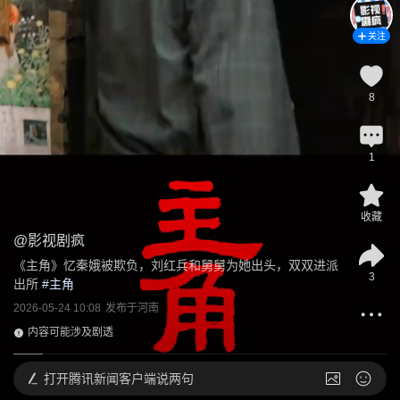
关注
8
1
收藏
@
影视剧疯
《主角》忆秦娥被欺负，刘红兵和舅舅为她出头，双双进派
3
出所
 #
主角
2026-05-24 10:08
发布于
河南
内容可能涉及剧透
打开
腾讯新闻客户端说两句