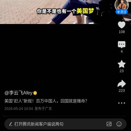
关注
108
4
23
223
@
李云飞Afey
美国“赶人”新规！百万中国人，回国就是赌命？
2026-05-24 10:04
发布于
广东
打开
腾讯新闻客户端说两句