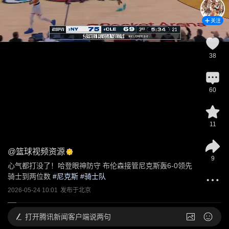
关注
38
60
11
@
篮球视频资源
9
心气都打没了！哈登眼神防守 布伦森接管尼克斯轰6-0领先
骑士到两位数
 #
尼克斯
 #
骑士队
2026-05-24 10:01
发布于
北京
打开
腾讯新闻客户端说两句